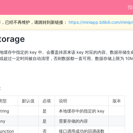
指
弃，已经不再维护，请跳转到新链接：
https://miniapp.bilibili.com/min
torage
地缓存中指定的 key 中。会覆盖掉原来该 key 对应的内容。数据存储
或超过一定时间被自动清理，否则数据都一直可用。数据存储上限为 10M
t
类型
默认值
必填
说明
版本
string
是
本地缓存中的指定的 key
any
是
需要存储的内容
function
否
接口调用成功的回调函数