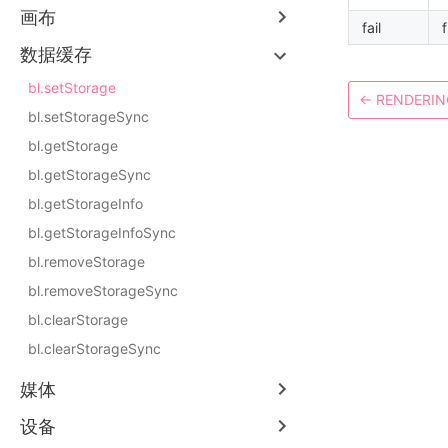
画布
fail
数据缓存
bl.setStorage
←
RENDERI
bl.setStorageSync
bl.getStorage
bl.getStorageSync
bl.getStorageInfo
bl.getStorageInfoSync
bl.removeStorage
bl.removeStorageSync
bl.clearStorage
bl.clearStorageSync
媒体
设备