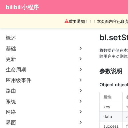
bilibili小程序
⚠
重要通知！！！本页面内容已废
bl.setS
概述
基础
将数据存储在本
除用户主动删除
更新
生命周期
参数说明
应用级事件
Object objec
路由
属性
系统
key
网络
data
界面
success