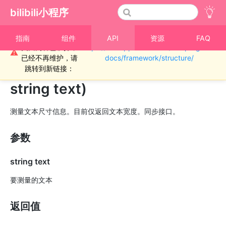
bilibili小程序
重要通知！！！本
指南
组件
API
资源
FAQ
页面内容已废弃，
https://miniapp.bilibili.com/miniprogram-
›
CanvasContext
⚠
已经不再维护，请
docs/framework/structure/
CanvasContext.measureText(
跳转到新链接：
string text)
测量文本尺寸信息。目前仅返回文本宽度。同步接口。
参数
string text
要测量的文本
返回值