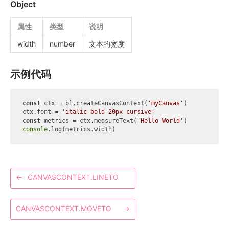
Object
属性
类型
说明
width
number
文本的宽度
示例代码
const
 ctx = bl.createCanvasContext(
'myCanvas'
)

ctx.font = 
'italic bold 20px cursive'
const
 metrics = ctx.measureText(
'Hello World'
console
←
CANVASCONTEXT.LINETO
CANVASCONTEXT.MOVETO
→