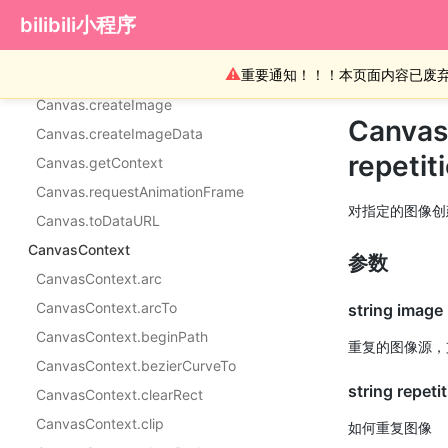
Canvas.width
bilibili小程序
Canvas.height
⚠
重要通知！！！本页面内容已废
Canvas.cancelAnimationFrame
Canvas.createImage
CanvasC
Canvas.createImageData
repetit
Canvas.getContext
Canvas.requestAnimationFrame
对指定的图像创
Canvas.toDataURL
CanvasContext
参数
CanvasContext.arc
CanvasContext.arcTo
string image
CanvasContext.beginPath
重复的图像源，
CanvasContext.bezierCurveTo
string repeti
CanvasContext.clearRect
CanvasContext.clip
如何重复图像