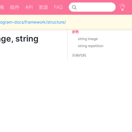
南
组件
API
资源
FAQ
iprogram-docs/framework/structure/
参数
ge, string
string image
string repetition
示例代码