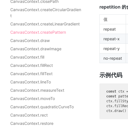
CanvasContext.closePath
repetition
CanvasContext.createCircularGradien
t
值
CanvasContext.createLinearGradient
repeat
CanvasContext.createPattern
repeat-x
CanvasContext.draw
repeat-y
CanvasContext.drawImage
CanvasContext.fill
no-repeat
CanvasContext.fillRect
CanvasContext.fillText
示例代码
CanvasContext.lineTo
CanvasContext.measureText
const
 ctx 
const
 patt
CanvasContext.moveTo
ctx.fillSty
ctx.fillRe
CanvasContext.quadraticCurveTo
CanvasContext.rect
CanvasContext.restore