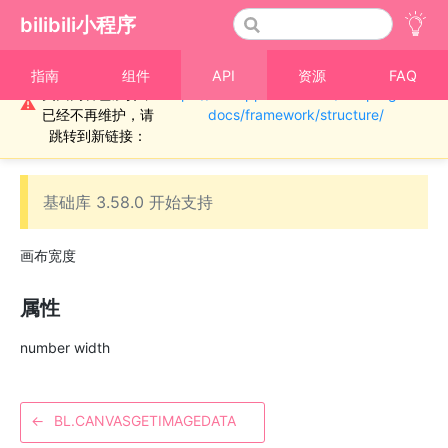
bilibili小程序
重要通知！！！本
指南
组件
API
资源
FAQ
页面内容已废弃，
https://miniapp.bilibili.com/miniprogram-
›
Canvas
⚠
已经不再维护，请
docs/framework/structure/
Canvas.width
跳转到新链接：
基础库 3.58.0 开始支持
画布宽度
属性
number width
←
BL.CANVASGETIMAGEDATA