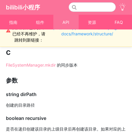
bilibili小程序
重要通知！！！本
指南
组件
API
资源
FAQ
页面内容已废弃，
https://miniapp.bilibili.com/miniprogram-
›
文件
⚠
已经不再维护，请
docs/framework/structure/
FileSystemManager.mkdirSyn
跳转到新链接：
c
FileSystemManager.mkdir
的同步版本
参数
string dirPath
创建的目录路径
boolean recursive
是否在递归创建该目录的上级目录后再创建该目录。如果对应的上