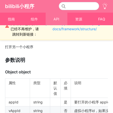
bilibili小程序
重要通知！！！本
指南
组件
API
资源
FAQ
页面内容已废弃，
https://miniapp.bilibili.com/miniprogram-
›
路由
⚠
已经不再维护，请
docs/framework/structure/
bl.navigateToMiniProgram
跳转到新链接：
打开另一个小程序
参数说明
Object object
属性
类型
默
必
说明
认
填
值
appId
string
是
要打开的小程序 appId
vAppId
string
否
虚拟小程序id，如果没有