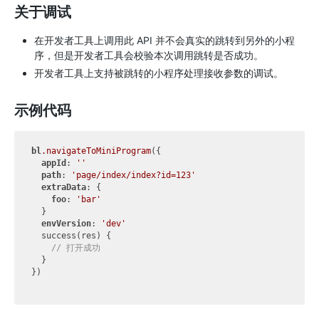
关于调试
在开发者工具上调用此 API 并不会真实的跳转到另外的小程
序，但是开发者工具会校验本次调用跳转是否成功。
开发者工具上支持被跳转的小程序处理接收参数的调试。
示例代码
bl
.navigateToMiniProgram
({

appId
: 
''
path
: 
'page/index/index?id=123'
extraData
: {

foo
: 
'bar'
  }

envVersion
: 
'dev'
  success(res) {

// 打开成功
  }

})
