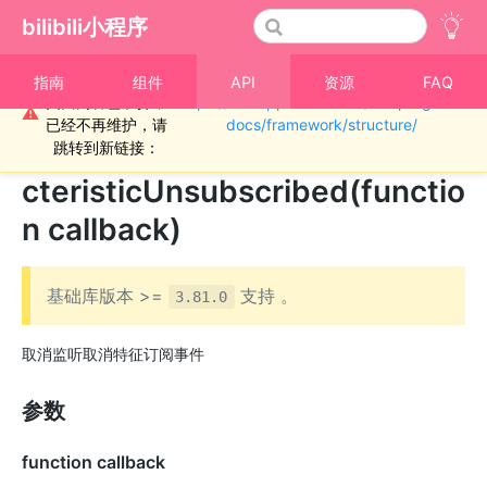
bilibili小程序
重要通知！！！本
指南
组件
API
资源
FAQ
页面内容已废弃，
https://miniapp.bilibili.com/miniprogram-
›
蓝牙-低功耗外围设备
⚠
已经不再维护，请
docs/framework/structure/
BLEPeripheralServer.offChara
跳转到新链接：
cteristicUnsubscribed(functio
n callback)
基础库版本 >=
支持 。
3.81.0
取消监听取消特征订阅事件
参数
function callback