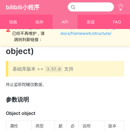
bilibili小程序
重要通知！！！本
指南
组件
API
资源
FAQ
页面内容已废弃，
https://miniapp.bilibili.com/miniprogram-
›
陀螺仪
⚠
已经不再维护，请
docs/framework/structure/
bl.stopGyroscope(Object
跳转到新链接：
object)
基础库版本 >=
支持
3.57.0
停止监听陀螺仪数据。
参数说明
Object object
属性
类型
默
必
说明
版本