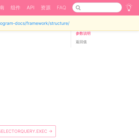
南
组件
API
资源
FAQ
iprogram-docs/framework/structure/
参数说明
返回值
SELECTORQUERY.EXEC
→