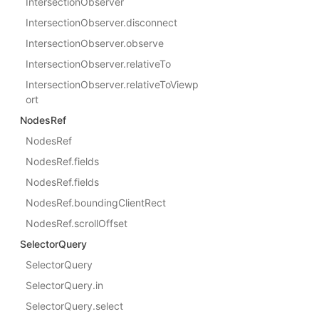
IntersectionObserver
IntersectionObserver.disconnect
IntersectionObserver.observe
IntersectionObserver.relativeTo
IntersectionObserver.relativeToViewp
ort
NodesRef
NodesRef
NodesRef.fields
NodesRef.fields
NodesRef.boundingClientRect
NodesRef.scrollOffset
SelectorQuery
SelectorQuery
SelectorQuery.in
SelectorQuery.select