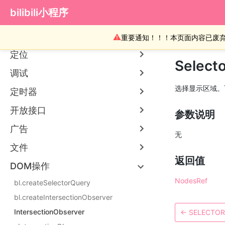
bilibili小程序
媒体
设备
⚠
重要通知！！！本页面内容已废
定位
Select
调试
选择显示区域。
定时器
开放接口
参数说明
广告
无
文件
返回值
DOM操作
NodesRef
bl.createSelectorQuery
bl.createIntersectionObserver
IntersectionObserver
←
SELECTOR