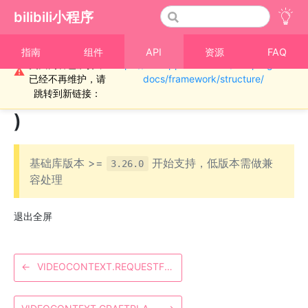
bilibili小程序
重要通知！！！本
指南
组件
API
资源
FAQ
页面内容已废弃，
https://miniapp.bilibili.com/miniprogram-
›
视频
⚠
已经不再维护，请
docs/framework/structure/
VideoContext.exitFullScreen(
跳转到新链接：
)
基础库版本 >=
开始支持，低版本需做兼
3.26.0
容处理
退出全屏
←
VIDEOCONTEXT.REQUESTFULLSCREEN