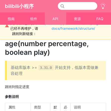
bilibili小程序
重要通知！！！本
指南
组件
API
资源
FAQ
页面内容已废弃，
https://miniapp.bilibili.com/miniprogram-
›
SVGA 动画
⚠
已经不再维护，请
docs/framework/structure/
SVGAContext.seekToPercent
跳转到新链接：
age(number percentage,
boolean play)
基础库版本 >=
开始支持，低版本需做兼
3.31.0
容处理
跳转到指定进度
参数说明
属性
类型
默
必
说明