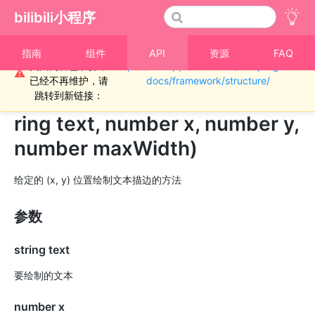
bilibili小程序
重要通知！！！本
指南
组件
API
资源
FAQ
页面内容已废弃，
https://miniapp.bilibili.com/miniprogram-
›
CanvasContext
⚠
已经不再维护，请
docs/framework/structure/
CanvasContext.strokeText(st
跳转到新链接：
ring text, number x, number y,
number maxWidth)
给定的 (x, y) 位置绘制文本描边的方法
参数
string text
要绘制的文本
number x