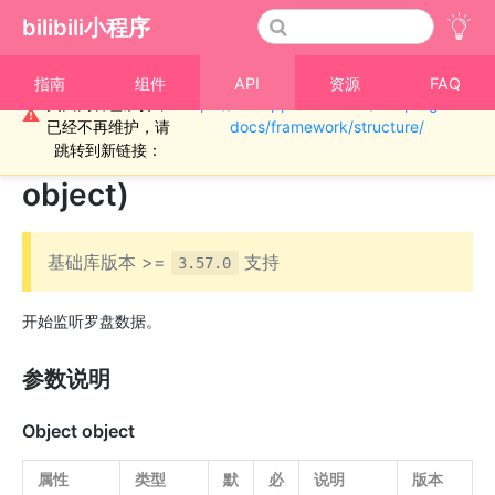
bilibili小程序
重要通知！！！本
指南
组件
API
资源
FAQ
页面内容已废弃，
https://miniapp.bilibili.com/miniprogram-
›
罗盘
⚠
已经不再维护，请
docs/framework/structure/
bl.startCompass(Object
跳转到新链接：
object)
基础库版本 >=
支持
3.57.0
开始监听罗盘数据。
参数说明
Object object
属性
类型
默
必
说明
版本