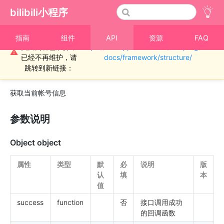
bilibili小程序
重要通知！！！本
指南
组件
API
资源
FAQ
页面内容已废弃，
https://miniapp.bilibili.com/miniprogram-
›
开放接口
⚠
已经不再维护，请
docs/framework/structure/
bl.getAccountInfo
跳转到新链接：
获取当前帐号信息
参数说明
Object object
属性
类型
默
必
说明
版
认
填
本
值
success
function
否
接口调用成功
的回调函数