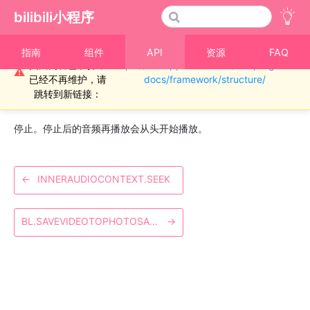
bilibili小程序
重要通知！！！本
指南
组件
API
资源
FAQ
页面内容已废弃，
https://miniapp.bilibili.com/miniprogram-
›
音频
⚠
已经不再维护，请
docs/framework/structure/
InnerAudioContext.stop()
跳转到新链接：
停止。停止后的音频再播放会从头开始播放。
←
INNERAUDIOCONTEXT.SEEK
BL.SAVEVIDEOTOPHOTOSALBUM
→