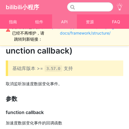
bilibili小程序
重要通知！！！本
指南
组件
API
资源
FAQ
页面内容已废弃，
https://miniapp.bilibili.com/miniprogram-
›
加速度
⚠
已经不再维护，请
docs/framework/structure/
bl.offAccelerometerChange(f
跳转到新链接：
unction callback)
基础库版本 >=
支持
3.57.0
取消监听加速度数据变化事件。
参数
function callback
加速度数据变化事件的回调函数