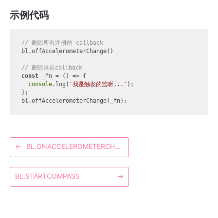
示例代码
// 删除所有注册的 callback
bl.offAccelerometerChange()

// 删除当前callback
const
 _fn = 
()
 =>
 {

console
.log(
'我是触发的监听...'
);

};

←
BL.ONACCELEROMETERCHANGE
BL.STARTCOMPASS
→