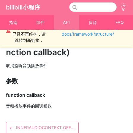
bilibili小程序
重要通知！！！本
指南
组件
API
资源
FAQ
页面内容已废弃，
https://miniapp.bilibili.com/miniprogram-
›
音频
⚠
已经不再维护，请
docs/framework/structure/
InnerAudioContext.offPlay(fu
跳转到新链接：
nction callback)
取消监听音频播放事件
参数
function callback
音频播放事件的回调函数
←
INNERAUDIOCONTEXT.OFFPAUSE