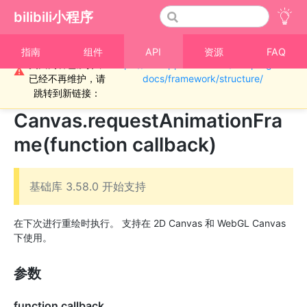
bilibili小程序
重要通知！！！本
指南
组件
API
资源
FAQ
页面内容已废弃，
https://miniapp.bilibili.com/miniprogram-
›
Canvas
⚠
已经不再维护，请
docs/framework/structure/
number
跳转到新链接：
Canvas.requestAnimationFra
me(function callback)
基础库 3.58.0 开始支持
在下次进行重绘时执行。 支持在 2D Canvas 和 WebGL Canvas
下使用。
参数
function callback