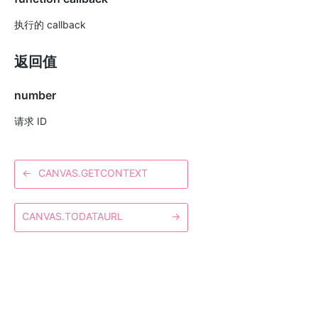
执行的 callback
返回值
number
请求 ID
←
CANVAS.GETCONTEXT
CANVAS.TODATAURL
→