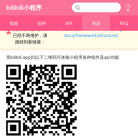
bilibili小程序
重要通知！！！本
指南
组件
API
资源
FAQ
页面内容已废弃，
https://miniapp.bilibili.com/miniprogram-
›
资源
⚠
已经不再维护，请
docs/framework/structure/
demo小程序
跳转到新链接：
用bilibili app扫以下二维码可体验小程序各种组件及api功能