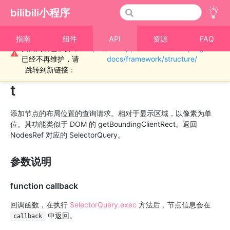
bilibili小程序
重要通知！！！本
指南
组件
API
资源
FAQ
页面内容已废弃，
https://miniapp.bilibili.com/miniprogram-
›
NodesRef
⚠
已经不再维护，请
docs/framework/structure/
NodesRef.boundingClientRec
跳转到新链接：
t
添加节点的布局位置的查询请求。相对于显示区域，以像素为单
位。其功能类似于 DOM 的 getBoundingClientRect。返回
NodesRef 对应的 SelectorQuery。
参数说明
function callback
回调函数，在执行
SelectorQuery.exec
方法后，节点信息会在
中返回。
callback