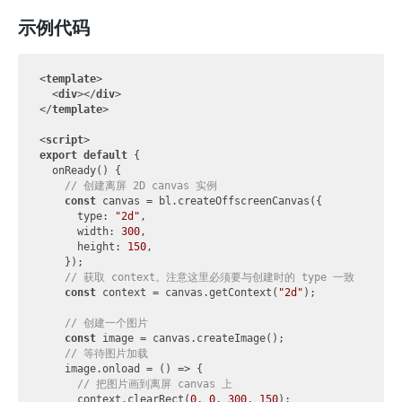
示例代码
<
template
>
<
div
>
</
div
>
</
template
>
<
script
>
export
default
 {

  onReady() {

// 创建离屏 2D canvas 实例
const
 canvas = bl.createOffscreenCanvas({

type
: 
"2d"
,

width
: 
300
,

height
: 
150
,

    });

// 获取 context。注意这里必须要与创建时的 type 一致
const
 context = canvas.getContext(
"2d"
);

// 创建一个图片
const
 image = canvas.createImage();

// 等待图片加载
    image.onload = 
()
 =>
 {

// 把图片画到离屏 canvas 上
      context.clearRect(
0
, 
0
, 
300
, 
150
);
