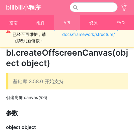
bilibili小程序
重要通知！！！本
指南
组件
API
资源
FAQ
页面内容已废弃，
https://miniapp.bilibili.com/miniprogram-
›
画布
⚠
已经不再维护，请
docs/framework/structure/
OffscreenCanvas
跳转到新链接：
bl.createOffscreenCanvas(obj
ect object)
基础库 3.58.0 开始支持
创建离屏 canvas 实例
参数
object object