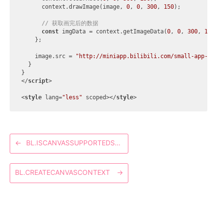
      context.drawImage(image, 
0
, 
0
, 
300
, 
150
);

// 获取画完后的数据
const
 imgData = context.getImageData(
0
, 
0
, 
300
, 
150
)
    };

    image.src = 
"http://miniapp.bilibili.com/small-app-do
  }

</
script
>
<
style
lang
=
"less"
scoped
>
</
style
>
←
BL.ISCANVASSUPPORTEDSYNC
BL.CREATECANVASCONTEXT
→