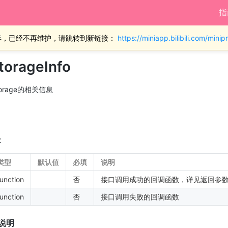
指
弃，已经不再维护，请跳转到新链接：
https://miniapp.bilibili.com/min
torageInfo
orage的相关信息
t
类型
默认值
必填
说明
function
否
接口调用成功的回调函数，详见返回参
function
否
接口调用失败的回调函数
数说明