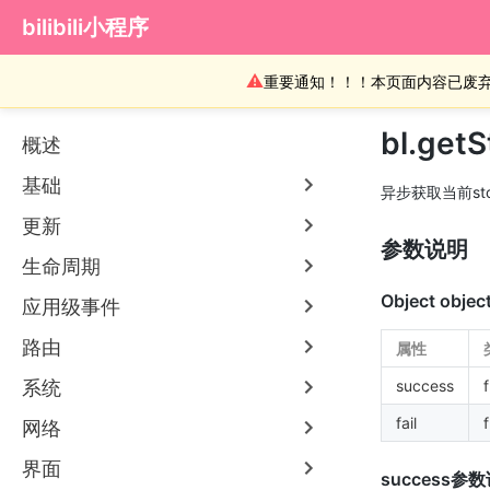
bilibili小程序
⚠
重要通知！！！本页面内容已废
bl.getS
概述
基础
异步获取当前st
更新
参数说明
生命周期
Object objec
应用级事件
路由
属性
系统
success
fail
网络
界面
success参