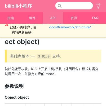
bilibili小程序
重要通知！！！本
指南
组件
API
资源
FAQ
页面内容已废弃，
https://miniapp.bilibili.com/miniprogram-
›
蓝牙-通用
⚠
已经不再维护，请
docs/framework/structure/
bl.openBluetoothAdapter(Obj
跳转到新链接：
ect object)
基础库版本 >=
支持。
3.81.0
初始化蓝牙模块。iOS 上开启主机/从机（外围设备）模式时需分
别调用一次，并指定对应的 mode。
参数说明
Object object