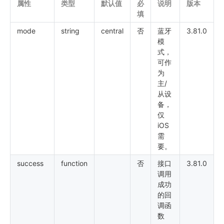
属性
类型
默认值
必
说明
版本
填
mode
string
central
否
蓝牙
3.81.0
模
式，
可作
为
主/
从设
备，
仅
iOS
需
要。
success
function
否
接口
3.81.0
调用
成功
的回
调函
数