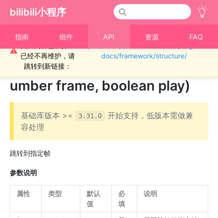
bilibili小程序
重要通知！！！本
指南
组件
API
资源
FAQ
页面内容已废弃，
https://miniapp.bilibili.com/miniprogram-
›
SVGA 动画
⚠
已经不再维护，请
docs/framework/structure/
SVGAContext.seekToFrame(n
跳转到新链接：
umber frame, boolean play)
基础库版本 >=
开始支持，低版本需做兼
3.31.0
容处理
跳转到指定帧
参数说明
属性
类型
默认
必
说明
值
填