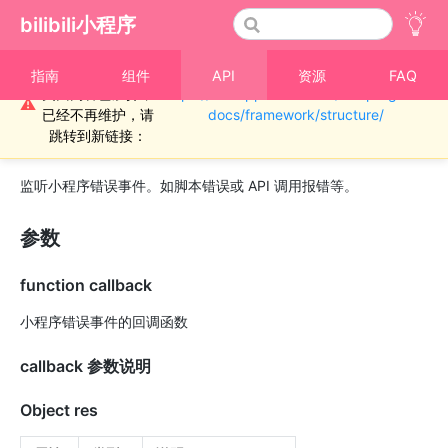
bilibili小程序
重要通知！！！本
指南
组件
API
资源
FAQ
页面内容已废弃，
https://miniapp.bilibili.com/miniprogram-
›
应用级事件
⚠
已经不再维护，请
docs/framework/structure/
bl.onError(function callback)
跳转到新链接：
监听小程序错误事件。如脚本错误或 API 调用报错等。
参数
function callback
小程序错误事件的回调函数
callback 参数说明
Object res