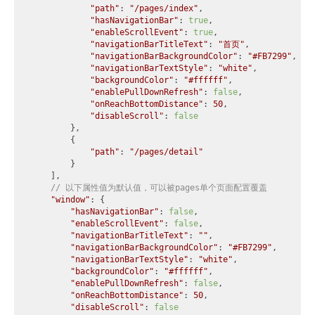
"path"
: 
"/pages/index"
,

"hasNavigationBar"
: 
true
,

"enableScrollEvent"
: 
true
,

"navigationBarTitleText"
: 
"首页"
,

"navigationBarBackgroundColor"
: 
"#FB7299"
,

"navigationBarTextStyle"
: 
"white"
,

"backgroundColor"
: 
"#ffffff"
,

"enablePullDownRefresh"
: 
false
,

"onReachBottomDistance"
: 
50
,

"disableScroll"
: 
false
        },

        {

"path"
: 
"/pages/detail"
        }

    ],

// 以下属性值为默认值，可以被pages单个页面配置覆盖
"window"
: {

"hasNavigationBar"
: 
false
,

"enableScrollEvent"
: 
false
,

"navigationBarTitleText"
: 
""
,

"navigationBarBackgroundColor"
: 
"#FB7299"
,

"navigationBarTextStyle"
: 
"white"
,

"backgroundColor"
: 
"#ffffff"
,

"enablePullDownRefresh"
: 
false
,

"onReachBottomDistance"
: 
50
,

"disableScroll"
: 
false