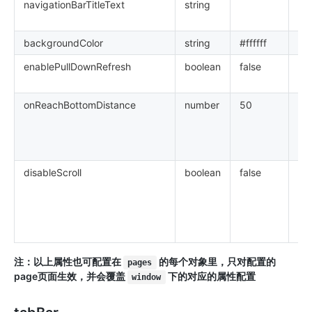
navigationBarTitleText
string
导
内
backgroundColor
string
#ffffff
窗
enablePullDownRefresh
boolean
false
是
拉
onReachBottomDistance
number
50
页
件
底
为
disableScroll
boolean
false
设置
we
能
考
滚
注：以上属性也可配置在
的每个对象里，只对配置的
pages
page页面生效，并会覆盖
下的对应的属性配置
window