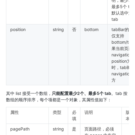
明，最少2
最多5个 ta
默认选中第
tab
position
string
否
bottom
tabBar的
仅支持
bottom/to
果当前页面
navigation
position为t
时，tabBar
navigation
方
其中 list 接受一个数组，
只能配置最少2个、最多5个 tab
。tab 按
数组的顺序排序，每个项都是一个对象，其属性值如下：
属性
类型
必
说明
版
填
本
pagePath
string
是
页面路径，必须