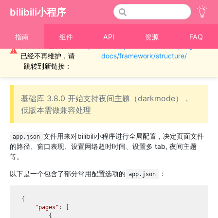
bilibili小程序
重要通知！！！本
指南
组件
API
资源
FAQ
页面内容已废弃，
https://miniapp.bilibili.com/miniprogram-
›
全局配置
⚠
已经不再维护，请
docs/framework/structure/
全局配置
跳转到新链接：
基础库 3.8.0 开始支持夜间主题（darkmode），
低版本需做兼容处理
文件用来对bilibili小程序进行全局配置，决定页面文件
app.json
的路径、窗口表现、设置网络超时时间、设置多 tab, 夜间主题
等。
以下是一个包含了部分常用配置选项的
：
app.json
{

"pages"
: [

        {
