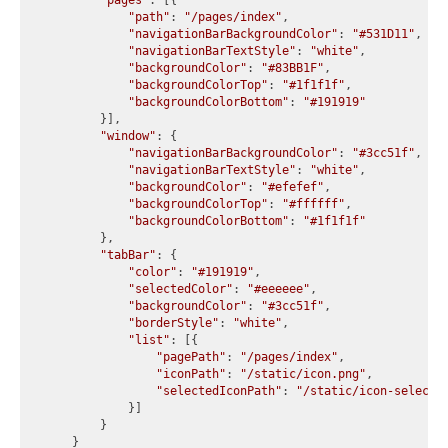
"pages"
: [{

"path"
: 
"/pages/index"
,

"navigationBarBackgroundColor"
: 
"#531D11"
,

"navigationBarTextStyle"
: 
"white"
,

"backgroundColor"
: 
"#83BB1F"
,

"backgroundColorTop"
: 
"#1f1f1f"
,

"backgroundColorBottom"
: 
"#191919"
        }],

"window"
: {

"navigationBarBackgroundColor"
: 
"#3cc51f"
,

"navigationBarTextStyle"
: 
"white"
,

"backgroundColor"
: 
"#efefef"
,

"backgroundColorTop"
: 
"#ffffff"
,

"backgroundColorBottom"
: 
"#1f1f1f"
        },

"tabBar"
: {

"color"
: 
"#191919"
,

"selectedColor"
: 
"#eeeeee"
,

"backgroundColor"
: 
"#3cc51f"
,

"borderStyle"
: 
"white"
,

"list"
: [{

"pagePath"
: 
"/pages/index"
,

"iconPath"
: 
"/static/icon.png"
,

"selectedIconPath"
: 
"/static/icon-selecte
            }]

        }

    }
