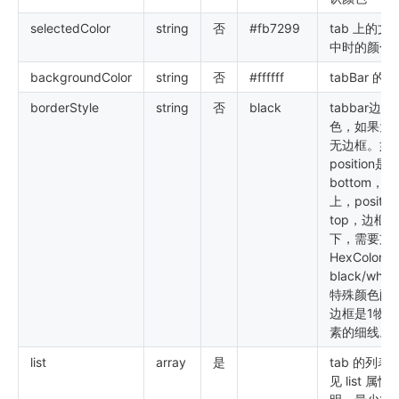
selectedColor
string
否
#fb7299
tab 上的文
中时的颜色
backgroundColor
string
否
#ffffff
tabBar 的
borderStyle
string
否
black
tabbar边
色，如果为
无边框。如
position是
bottom，
上，positio
top，边框在
下，需要支
HexColor和
black/whi
特殊颜色配
边框是1物理
素的细线。
list
array
是
tab 的列表
见 list 属性