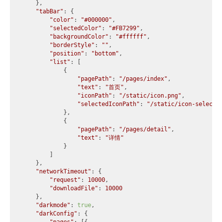
    },

"tabBar"
: {

"color"
: 
"#000000"
,

"selectedColor"
: 
"#FB7299"
,

"backgroundColor"
: 
"#ffffff"
,

"borderStyle"
: 
""
,

"position"
: 
"bottom"
,

"list"
: [

            {

"pagePath"
: 
"/pages/index"
,

"text"
: 
"首页"
,

"iconPath"
: 
"/static/icon.png"
,

"selectedIconPath"
: 
"/static/icon-selecte
            },

            {

"pagePath"
: 
"/pages/detail"
,

"text"
: 
"详情"
            }

        ]

    },

"networkTimeout"
: {

"request"
: 
10000
,

"downloadFile"
: 
10000
    },

"darkmode"
: 
true
,

"darkConfig"
: {
