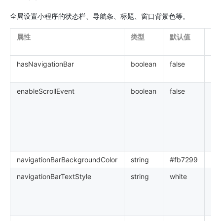
全局设置小程序的状态栏、导航条、标题、窗口背景色等。
属性
类型
默认值
说
hasNavigationBar
boolean
false
页
Na
enableScrollEvent
boolean
false
是
动
如
o
和
o
navigationBarBackgroundColor
string
#fb7299
导
navigationBarTextStyle
string
white
导
态
仅支
wh