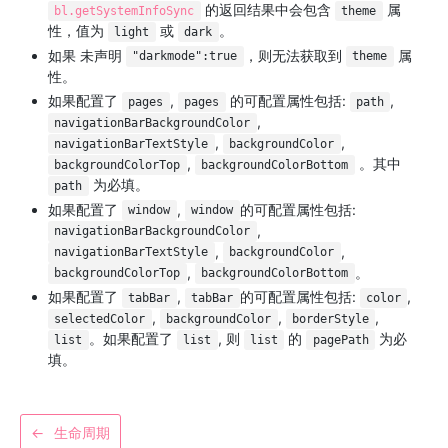
的返回结果中会包含
属
bl.getSystemInfoSync
theme
性，值为
或
。
light
dark
如果 未声明
，则无法获取到
属
"darkmode":true
theme
性。
如果配置了
,
的可配置属性包括:
,
pages
pages
path
,
navigationBarBackgroundColor
,
,
navigationBarTextStyle
backgroundColor
,
。其中
backgroundColorTop
backgroundColorBottom
为必填。
path
如果配置了
,
的可配置属性包括:
window
window
,
navigationBarBackgroundColor
,
,
navigationBarTextStyle
backgroundColor
,
。
backgroundColorTop
backgroundColorBottom
如果配置了
,
的可配置属性包括:
,
tabBar
tabBar
color
,
,
,
selectedColor
backgroundColor
borderStyle
。如果配置了
, 则
的
为必
list
list
list
pagePath
填。
←
生命周期