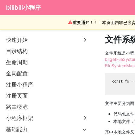
bilibili小程序
⚠
重要通知！！！本页面内容已废
文件系
快速开始
目录结构
文件系统是小程
bl.getFileSyst
生命周期
FileSystemMan
全局配置
const
 fs = 
注册小程序
注册页面
文件主要分为两
路由概览
代码包文件
小程序框架
本地文件：
基础能力
其中本地文件又