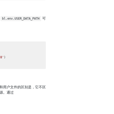
过
可
bl.env.USER_DATA_PATH
f8'
)

和用户文件的区别是，它不区
源。通过