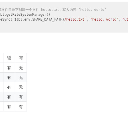
文件目录下创建一个文件 hello.txt，写入内容 "hello, world"
bl.getFileSystemManager()

leSync(
`
${bl.env.SHARE_DATA_PATH}
/hello.txt`
, 
'hello, world'
, 
'u
读
写
有
无
有
无
有
无
有
有
有
有