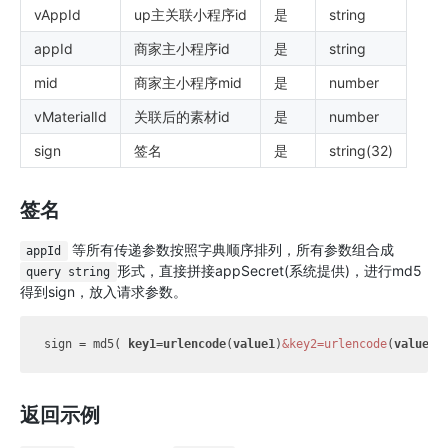
vAppId
up主关联小程序id
是
string
appId
商家主小程序id
是
string
mid
商家主小程序mid
是
number
vMaterialId
关联后的素材id
是
number
sign
签名
是
string(32)
签名
等所有传递参数按照字典顺序排列，所有参数组合成
appId
形式，直接拼接appSecret(系统提供)，进行md5
query string
得到sign，放入请求参数。
sign = md5( 
key1=urlencode
(
value1
)
&key2=urlencode
(
value2
)
返回示例