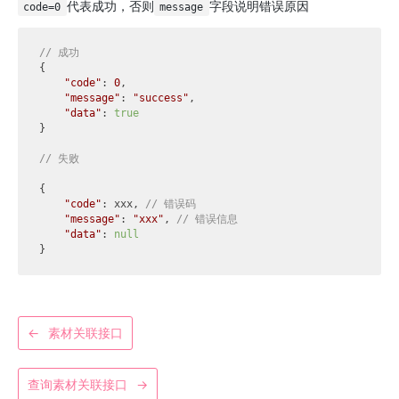
代表成功，否则
字段说明错误原因
code=0
message
// 成功
{

"code"
: 
0
,

"message"
: 
"success"
,

"data"
: 
true
}

// 失败
{

"code"
: xxx, 
// 错误码
"message"
: 
"xxx"
, 
// 错误信息
"data"
: 
null
←
素材关联接口
查询素材关联接口
→