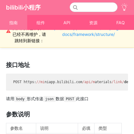
bilibili小程序
重要通知！！！本
指南
组件
API
资源
FAQ
页面内容已废弃，
https://miniapp.bilibili.com/miniprogram-
›
素材
⚠
已经不再维护，请
docs/framework/structure/
素材取消关联接口
跳转到新链接：
接口地址
POST https:
//mi
niapp.bilibili.com
/api/m
aterials
/link/
dele
请用
形式传递
数据
此接口
body
json
POST
参数说明
参数名
说明
必填
类型