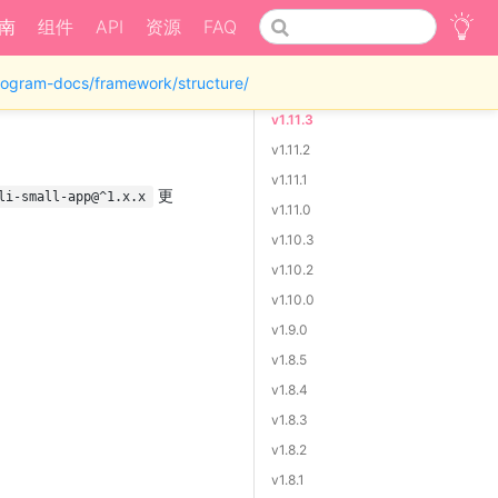
南
组件
API
资源
FAQ
iprogram-docs/framework/structure/
v1.11.3
v1.11.2
v1.11.1
更
li-small-app@^1.x.x
v1.11.0
v1.10.3
v1.10.2
v1.10.0
v1.9.0
v1.8.5
v1.8.4
v1.8.3
v1.8.2
v1.8.1