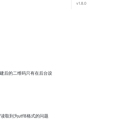
v1.8.0
，构建后的二维码只有在后台设
uffer'读取到为utf8格式的问题