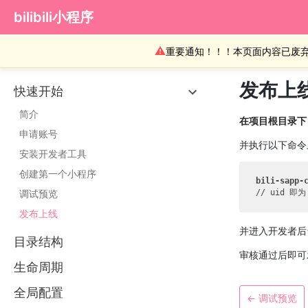
bilibili小程序
⚠
重要通知！！！本页面内容已废
发布上
快速开始
简介
在项目根目录
申请账号
并执行以下命令
安装开发者工具
创建第一个小程序
bili-sapp-
调试预览
// uid 即
发布上线
并进入开发者后
目录结构
审核通过后即可
生命周期
全局配置
←
调试预览