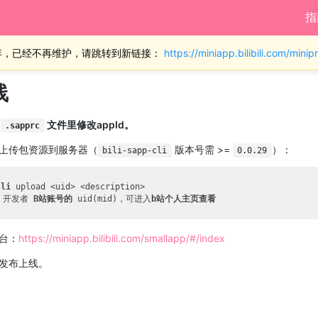
指
弃，已经不再维护，请跳转到新链接：
https://miniapp.bilibili.com/min
线
下
文件里修改appId。
.sapprc
上传包资源到服务器（
版本号需 >=
）：
bili-sapp-cli
0.0.29
cli 
upload <uid> <description>

为 开发者 
B站账号的 
uid(mid)，可进入
台：
https://miniapp.bilibili.com/smallapp/#/index
发布上线。