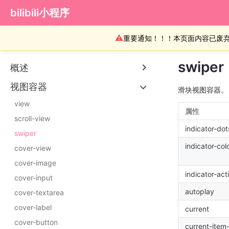
bilibili小程序
⚠
重要通知！！！本页面内容已废
swiper
概述
视图容器
滑块视图容器。
view
属性
scroll-view
indicator-dot
swiper
indicator-col
cover-view
cover-image
indicator-act
cover-input
autoplay
cover-textarea
cover-label
current
cover-button
current-item-