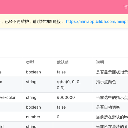
指
弃，已经不再维护，请跳转到新链接：
https://miniapp.bilibili.com/min
类型
默认值
说明
s
boolean
false
是否显示面板指示
or
string
rgba(0, 0, 0,
指示点颜色
0.3)
ive-color
string
#000000
当前选中的指示点
boolean
false
是否自动切换
number
0
当前所在滑块的ind
id
string
当前所在滑块的 it