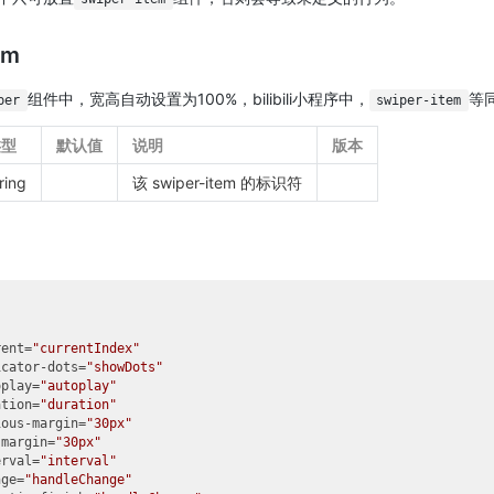
em
组件中，宽高自动设置为100%，bilibili小程序中，
等
per
swiper-item
类型
默认值
说明
版本
ring
该 swiper-item 的标识符
rent
=
"currentIndex"
icator-dots
=
"showDots"
oplay
=
"autoplay"
ation
=
"duration"
ious-margin
=
"30px"
-margin
=
"30px"
erval
=
"interval"
nge
=
"handleChange"