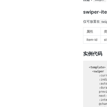
swiper-it
仅可放置在
swi
属性
item-id
st
实例代码
<
template
>
<
swiper
:cur
:ind
:aut
:dur
prev
next
:int
      @
cha