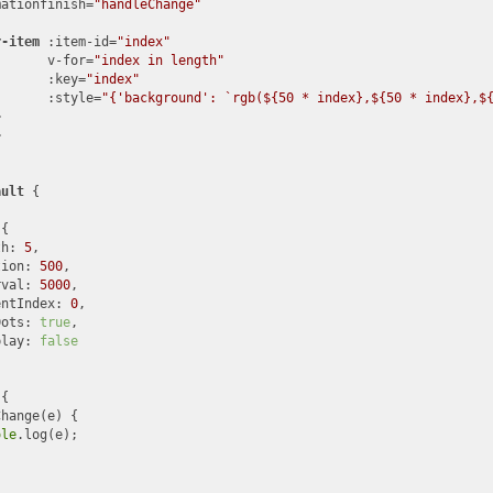
mationfinish
=
"handleChange"
r-item
:item-id
=
"index"
v-for
=
"index in length"
:key
=
"index"
:style
=
"{'background': `rgb(${50 * index},${50 * index},$
>
>
ault
 {

{

th
: 
5
,

tion
: 
500
,

rval
: 
5000
,

entIndex
: 
0
,

Dots
: 
true
,

play
: 
false
{

hange(e) {

ole
.log(e);
