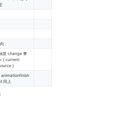
定
向
触发 change 事
 { current:
source }
mationfinish
il 同上
：