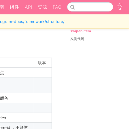
南
组件
API
资源
FAQ
iprogram-docs/framework/structure/
swiper-item
实例代码
版本
点
颜色
ex
em-id ，不能与