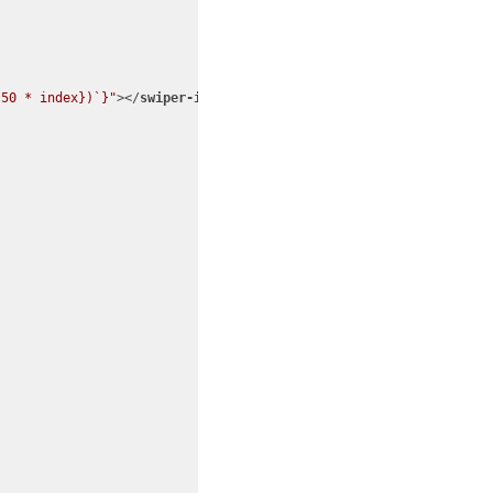
{50 * index})`}"
>
</
swiper-item
>