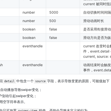
current 被同时指
number
5000
自动切换时间间隔
number
500
滑动动画时长
boolean
false
是否采用衔接滑动
boolean
false
滑动方向是否为纵
eventhandle
current 改变时会
件，event.detail =
current, source: 
sh
eventhandle
动画结束时会触发 ani
事件，event.deta
回
中包含一个
字段，表示导致变更的原因，可能值如下
detail
source
自动播放导致swiper变化；
划动引起swiper变化；
用空字符串表示。
中只可放置
组件，否则会导致未定义的行为。
swiper-item