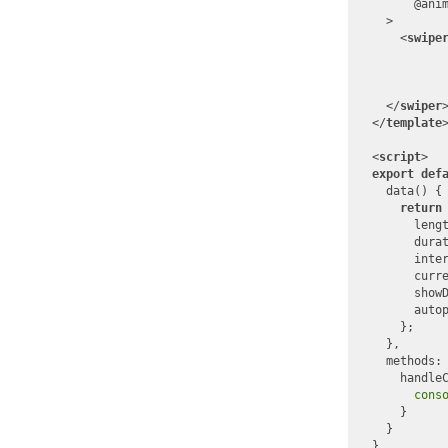
      @
ani
  >
<
swipe
</
swiper
</
template
<
script
>
export
def
  data() {

return
 
leng
dura
inte
curr
show
auto
    };

  },

methods
: 
    handleC
cons
    }

  }
