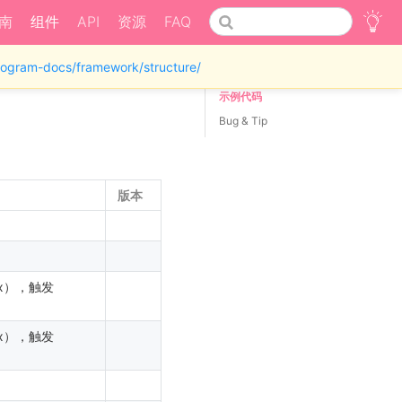
南
组件
API
资源
FAQ
iprogram-docs/framework/structure/
示例代码
Bug & Tip
版本
x），触发
x），触发