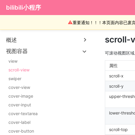
bilibili小程序
⚠
重要通知！！！本页面内容已废
scroll-
概述
视图容器
可滚动视图区域
view
属性
scroll-view
scroll-x
swiper
scroll-y
cover-view
cover-image
upper-thresh
cover-input
lower-thresh
cover-textarea
cover-label
scroll-top
cover-button