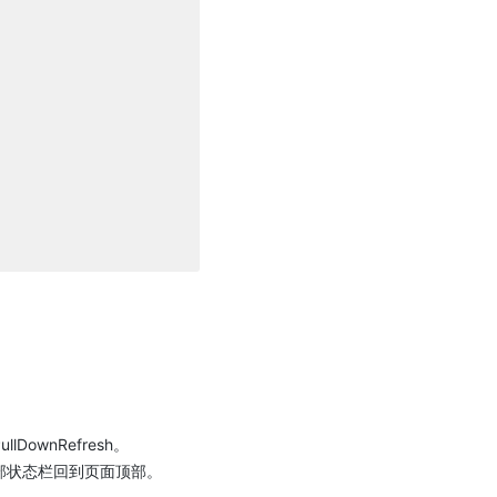
lDownRefresh。
击顶部状态栏回到页面顶部。