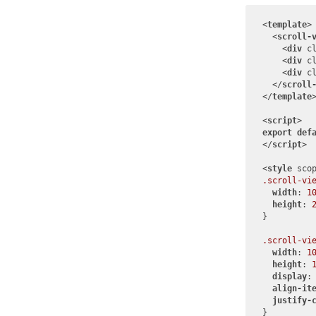
<
template
>
<
scroll-
<
div
c
<
div
c
<
div
c
</
scroll
</
template
<
script
>
export
def
</
script
>
<
style
sco
.scroll-vi
width
: 
1
height
: 
}

.scroll-vi
width
: 
1
height
: 
display
: 
align-it
justify-
}
