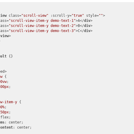
view
class
=
"scroll-view"
:scroll-y
=
"true"
style
=
""
>
lass
=
"scroll-view-item-y demo-text-1"
>
A
</
div
>
lass
=
"scroll-view-item-y demo-text-2"
>
B
</
div
>
lass
=
"scroll-view-item-y demo-text-3"
>
C
</
div
>
-view
>
>
ault
ped
>
ew
 {

00vw
;

200px
;

ew-item-y
 {

00%
;

150px
;

flex;

ems
: center;

content
: center;
