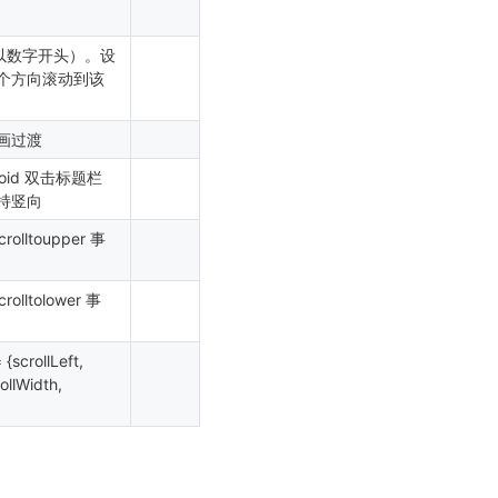
能以数字开头）。设
个方向滚动到该
画过渡
oid 双击标题栏
持竖向
ltoupper 事
ltolower 事
scrollLeft,
rollWidth,