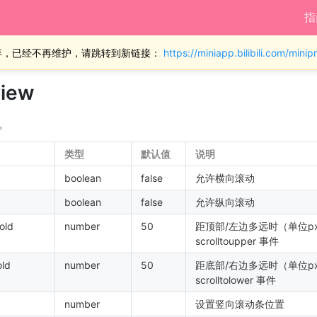
指
弃，已经不再维护，请跳转到新链接：
https://miniapp.bilibili.com/min
view
。
类型
默认值
说明
boolean
false
允许横向滚动
boolean
false
允许纵向滚动
old
number
50
距顶部/左边多远时（单位p
scrolltoupper 事件
old
number
50
距底部/右边多远时（单位p
scrolltolower 事件
number
设置竖向滚动条位置