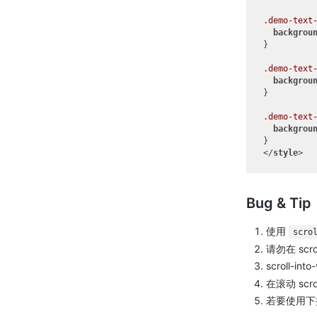
.demo-text
backgrou
}

.demo-text
backgrou
}

.demo-text
backgrou
</
style
>
Bug & Tip
使用
scro
请勿在 scro
scroll-int
在滚动 scr
若要使用下