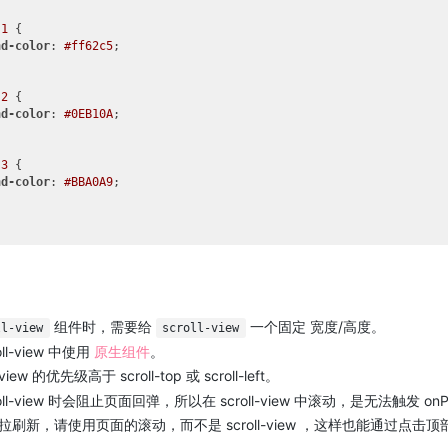
-1
 {

nd-color
: 
#ff62c5
;

-2
 {

nd-color
: 
#0EB10A
;

-3
 {

nd-color
: 
#BBA0A9
;

组件时，需要给
一个固定 宽度/高度。
ll-view
scroll-view
ll-view 中使用
原生组件
。
o-view 的优先级高于 scroll-top 或 scroll-left。
oll-view 时会阻止页面回弹，所以在 scroll-view 中滚动，是无法触发 onPul
拉刷新，请使用页面的滚动，而不是 scroll-view ，这样也能通过点